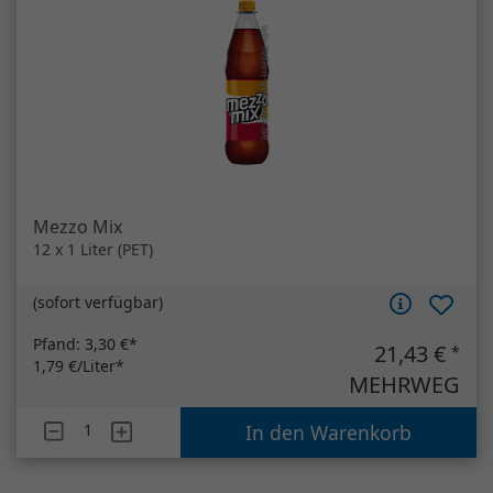
Mezzo Mix
12 x 1 Liter (PET)
(
sofort verfügbar
)
Pfand:
3,30 €*
21,43 €
*
1,79 €/Liter*
MEHRWEG
Artikelanzahl
Mezzo Mix
In den Warenkorb