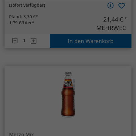
(
sofort verfügbar
)
Pfand:
3,30 €*
21,44 €
*
1,79 €/Liter*
MEHRWEG
Artikelanzahl
Mezzo Mix Zero
In den Warenkorb
Mezzo Mix