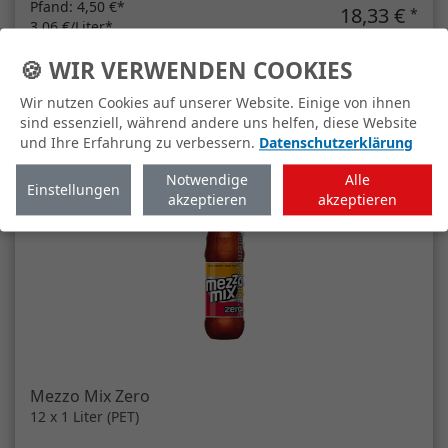
Pfand:
4,50 €*
18,33 €
*
3,06 €/Liter*
EINWEG
🍪 WIR VERWENDEN COOKIES
Artikelanzahl
Mezzo Mix (in DPG in MW-Kiste)
In den Warenkorb
Wir nutzen Cookies auf unserer Website. Einige von ihnen
sind essenziell, während andere uns helfen, diese Website
und Ihre Erfahrung zu verbessern.
Datenschutzerklärung
Notwendige
Alle
Einstellungen
akzeptieren
akzeptieren
Mezzo Mix Zero
12 x 1 Liter (PET)